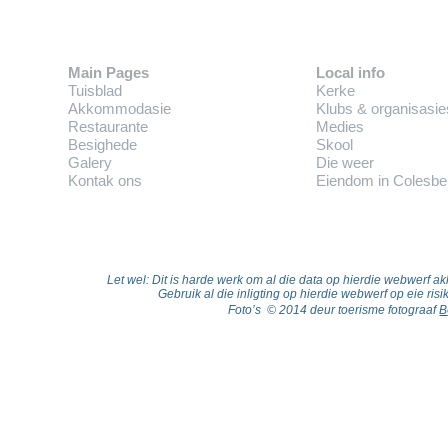
Main Pages
Local info
Tuisblad
Kerke
Akkommodasie
Klubs & organisasie
Restaurante
Medies
Besighede
Skool
Galery
Die weer
Kontak ons
Eiendom in Colesbe
Let wel: Dit is harde werk om al die data op hierdie webwerf akk
Gebruik al die inligting op hierdie webwerf op eie ris
Foto’s © 2014 deur toerisme fotograaf
B