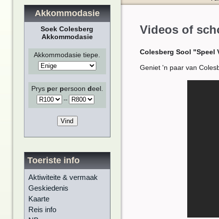
Akkommodasie
Videos of sch
Soek Colesberg
Akkommodasie
Colesberg Sool "Speel 
Akkommodasie tiepe.
Geniet 'n paar van Coles
Prys
p
er
p
ersoon
d
eel.
-
-
Toeriste info
Aktiwiteite & vermaak
Geskiedenis
Kaarte
Reis info