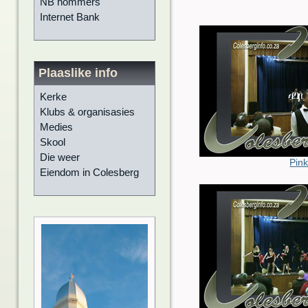
NB nommers
Internet Bank
Plaaslike info
Kerke
Klubs & organisasies
Medies
Skool
Die weer
Pink
Eiendom in Colesberg