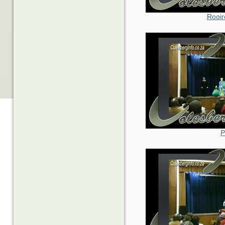
Rooir
P