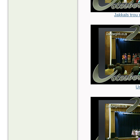
Jakkals trou 
U