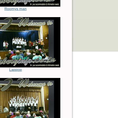
Roomys man
Lappop