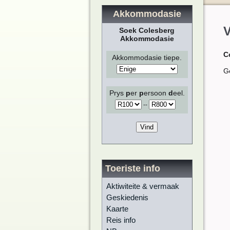
Akkommodasie
V
Soek Colesberg
Akkommodasie
C
Akkommodasie tiepe.
Ge
Prys
p
er
p
ersoon
d
eel.
-
-
Toeriste info
Aktiwiteite & vermaak
Geskiedenis
Kaarte
Reis info