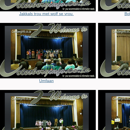
Jakkals trou met wolf se vrou.
Bo
Umfaan