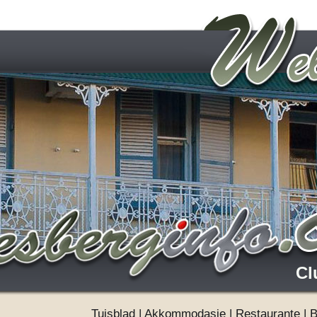
Cl
Tuisblad
|
Akkommodasie
|
Restaurante
|
B