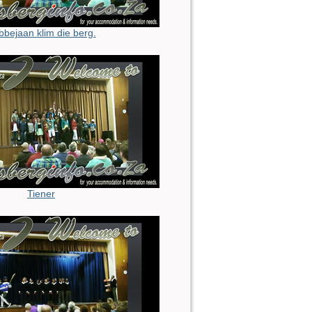
bbejaan klim die berg.
Tiener