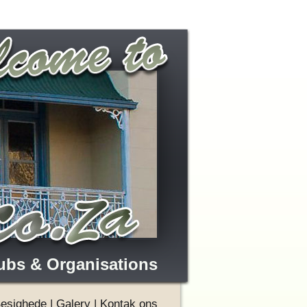
ubs & Organisations
esighede
|
Galery
|
Kontak ons