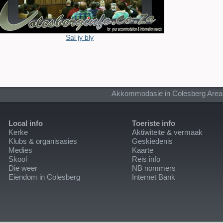
Sal jy bly
Akkommodasie in Colesberg Area
Local info
Toeriste info
Kerke
Aktiwiteite & vermaak
Klubs & organisasies
Geskiedenis
Medies
Kaarte
Skool
Reis info
Die weer
NB nommers
Eiendom in Colesberg
Internet Bank