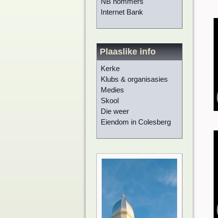
NB nommers
Internet Bank
Plaaslike info
Kerke
Klubs & organisasies
Medies
Skool
Die weer
Eiendom in Colesberg