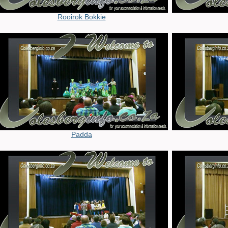
Rooirok Bokkie
Padda