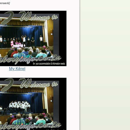
erwerk]
My Kêrel