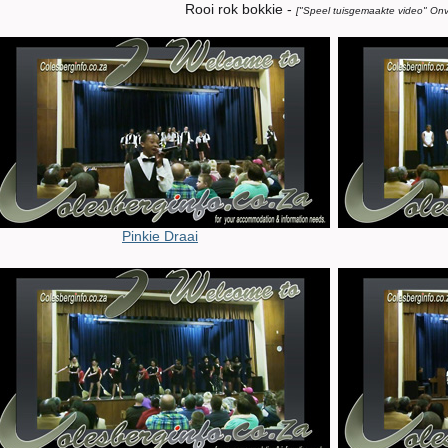
Rooi rok bokkie -
["Speel tuisgemaakte video" Onv
Pinkie Draai