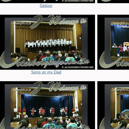
Getoor
Song vir my Dad