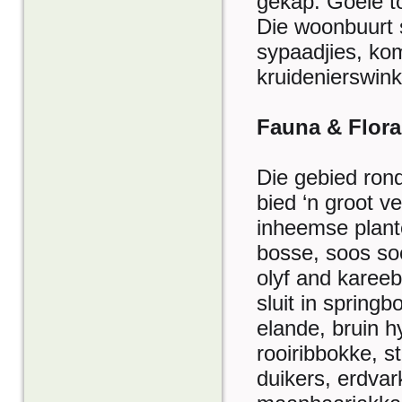
gekap. Goeie t
Die woonbuurt s
sypaadjies, ko
kruidenierswink
Fauna & Flor
Die gebied ro
bied ‘n groot v
inheemse plan
bosse, soos soe
olyf and karee
sluit in spring
elande, bruin h
rooiribbokke, s
duikers, erdvar