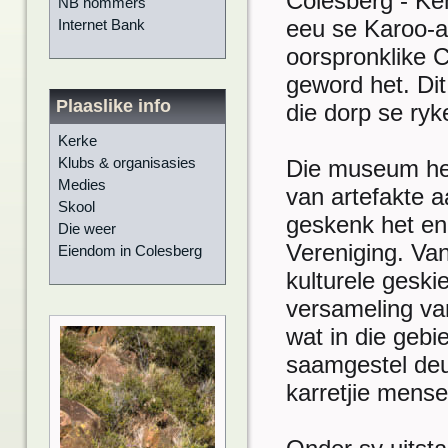
Colesberg - Ke
NB nommers
eeu se Karoo-ar
Internet Bank
oorspronklike 
geword het. Dit
Plaaslike info
die dorp se ryk
Kerke
Klubs & organisasies
Die museum het
Medies
van artefakte aa
Skool
geskenk het en 
Die weer
Vereniging. Van
Eiendom in Colesberg
kulturele geski
versameling van
wat in die gebi
saamgestel deu
karretjie mense