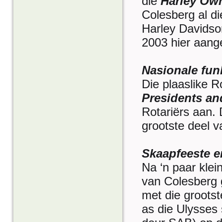
die
Harley Ow
Colesberg al di
Harley Davidson
2003 hier aang
Nasionale fun
Die plaaslike R
Presidents an
Rotariërs aan. 
grootste deel v
Skaapfeeste e
Na ‘n paar klei
van Colesberg g
met die grootst
as die Ulysses