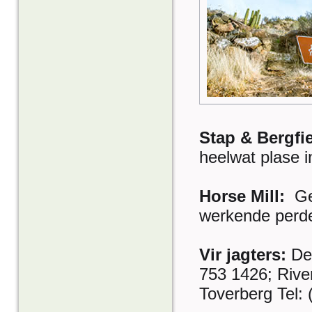
Stap & Bergfie
heelwat plase i
Horse Mill
:
Ge
werkende perd
Vir jagters:
De 
753 1426; Rive
Toverberg Tel: 