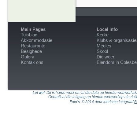
Main Pages
Local info
Tuisblad
Kerke
Akkommodasie
Klubs & organisasie
Restaurante
Medies
Besighede
Skool
Galery
Die weer
Kontak ons
Eiendom in Colesbe
Let wel: Dit is harde werk om al die data op hierdie webwerf akk
Gebruik al die inligting op hierdie webwerf op eie ris
Foto’s © 2014 deur toerisme fotograaf
B