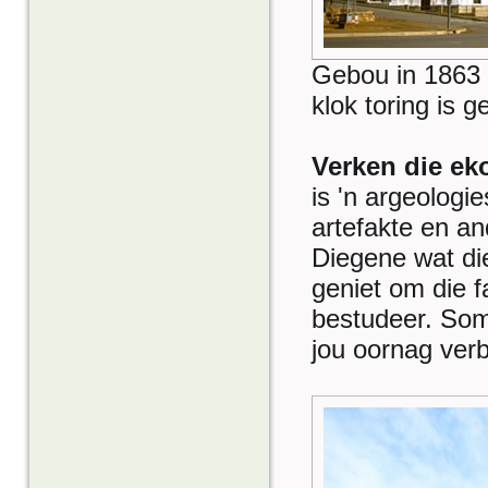
Gebou in 1863 
klok toring is 
Verken die ek
is 'n argeologi
artefakte en an
Diegene wat die
geniet om die f
bestudeer. Som
jou oornag verb