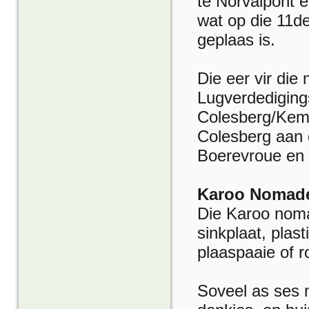
te Norvalpont 
wat op die 11de
geplaas is.
Die eer vir di
Lugverdedigings
Colesberg/Kem
Colesberg aan 
Boerevroue en 
Karoo Nomade 
Die Karoo nomad
sinkplaat, plas
plaaspaaie of 
Soveel as ses m