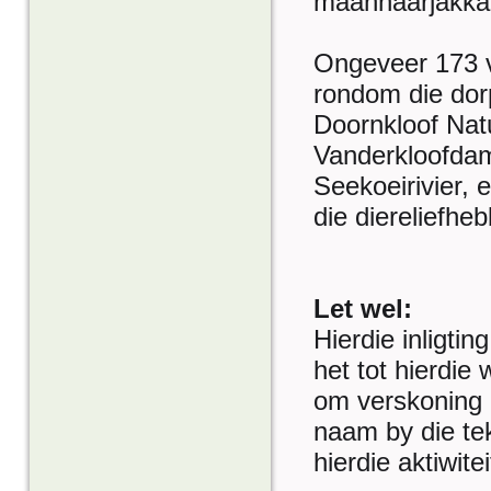
maanhaarjakka
Ongeveer 173 v
rondom die dorp
Doornkloof Natu
Vanderkloofdam
Seekoeirivier, 
die diereliefhe
Let wel:
Hierdie inligti
het tot hierdi
om verskoning e
naam by die te
hierdie aktiwite