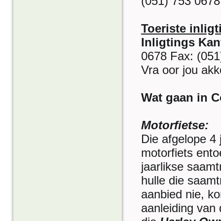
(051) 753 0678
Toeriste inligt
Inligtings Kan
0678 Fax: (051
Vra oor jou ak
Wat gaan in 
Motorfietse:
Die afgelope 4 
motorfiets entoe
jaarlikse saamt
hulle die saamt
aanbied nie, ko
aanleiding van 