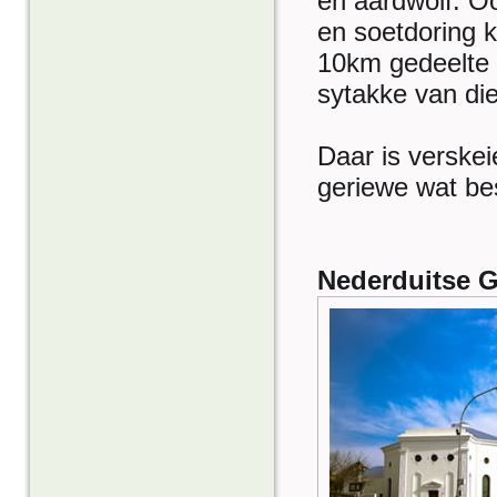
en aardwolf. Oo
en soetdoring k
10km gedeelte v
sytakke van die
Daar is verskei
geriewe wat bes
Nederduitse G