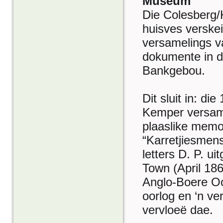
Museum
Die Colesber
huisves verskei
versamelings va
dokumente in d
Bankgebou.
Dit sluit in: di
Kemper versam
plaaslike memor
“Karretjiesmens
letters D. P. u
Town (April 186
Anglo-Boere Oo
oorlog en ‘n v
vervloeë dae.