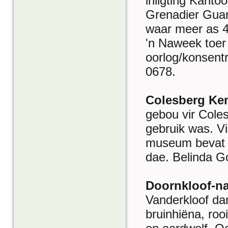
inligting Kantoo
Grenadier Guard
waar meer as 4
'n Naweek toer
oorlog/konsentr
0678.
Colesberg K
gebou vir Cole
gebruik was. Vi
museum bevat b
dae. Belinda G
Doornkloof-na
Vanderkloof da
bruinhiëna, roo