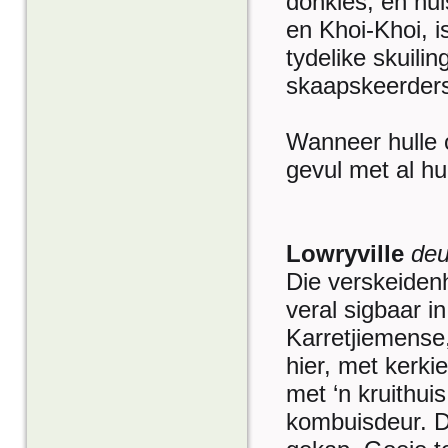
donkies, en hui
en Khoi-Khoi, i
tydelike skuili
skaapskeerders
Wanneer hulle o
gevul met al hu
Lowryville
deu
Die verskeiden
veral sigbaar i
Karretjiemense,
hier, met kerki
met ‘n kruithui
kombuisdeur. Di