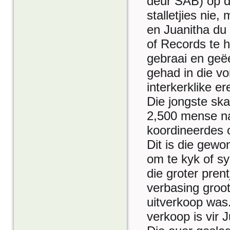
deur SAB) op di
stalletjies ni
en Juanitha du
of Records te 
gebraai en geë
gehad in die v
interkerklike e
Die jongste ska
2,500 mense n
koordineerdes o
Dit is die gewo
om te kyk of s
die groter pren
verbasing groot
uitverkoop was
verkoop is vir 