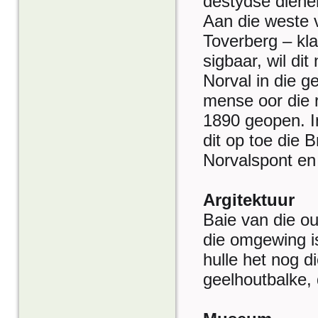
destydse diene
Aan die weste 
Toverberg – klaa
sigbaar, wil di
Norval in die 
mense oor die r
1890 geopen. In
dit op toe die 
Norvalspont en
Argitektuur
Baie van die ou
die omgewing is
hulle het nog d
geelhoutbalke,