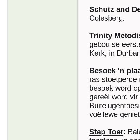
Schutz and De
Colesberg.
Trinity Metodi
gebou se eerste
Kerk, in Durban
Besoek 'n pla
ras stoetperde i
besoek word op
gereël word vir
Buitelugentoesi
voëllewe geniet
Stap Toer
: Bai