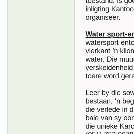
toestand, is go
inligting Kanto
organiseer.
Water sport-e
watersport ento
vierkant ’n kil
water. Die muur
verskeidenhei
toere word ger
Leer by die sow
bestaan, 'n beg
die verlede in 
baie van sy oor
die unieke Karo