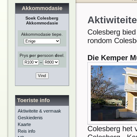
Akkommodasie
Aktiwiteit
Soek Colesberg
Akkommodasie
Colesberg bied
Akkommodasie tiepe.
rondom Colesbe
Prys
p
er
p
ersoon
d
eel.
Die Kemper 
-
-
Toeriste info
Aktiwiteite & vermaak
Geskiedenis
Kaarte
Colesberg het 
Reis info