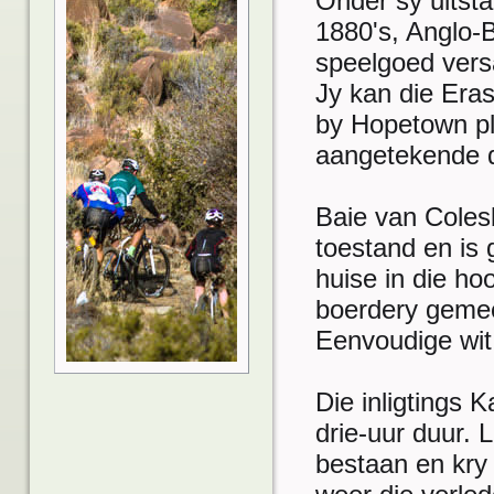
Onder sy uitsta
1880's, Anglo-B
speelgoed versa
Jy kan die Era
by Hopetown pl
aangetekende d
Baie van Colesb
toestand en is 
huise in die ho
boerdery gemee
Eenvoudige wit 
Die inligtings 
drie-uur duur.
bestaan en kry 