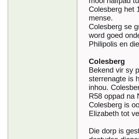
mooi halfpad t
Colesberg het 
mense.
Colesberg se g
word goed onde
Philipolis en d
Colesberg
Bekend vir sy 
sterrenagte is 
inhou. Colesber
R58 oppad na N
Colesberg is oo
Elizabeth tot v
Die dorp is ges