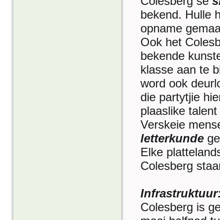
Colesberg se
s
bekend. Hulle h
opname gemaak.
Ook het Colesb
bekende kunste
klasse aan te 
word ook deurlo
die partytjie hi
plaaslike tale
Verskeie mense 
letterkunde
ge
Elke platteland
Colesberg staa
Infrastruktuur
Colesberg is ge