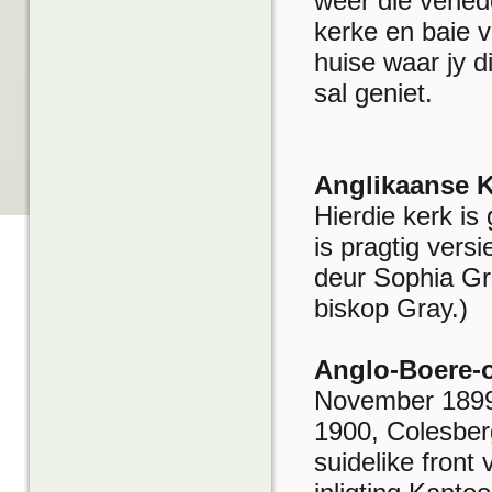
weer die verle
kerke en baie v
huise waar jy 
sal geniet.
Anglikaanse K
Hierdie kerk is
is pragtig versi
deur Sophia Gr
biskop Gray.)
Anglo-Boere-o
November 1899 
1900, Colesber
suidelike front 