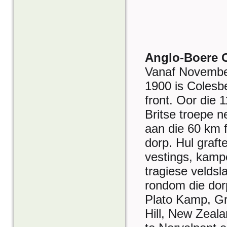
Anglo-Boere 
Vanaf Novembe
1900 is Colesbe
front. Oor die 
Britse troepe n
aan die 60 km 
dorp. Hul graft
vestings, kamp
tragiese veldsl
rondom die dorp 
Plato Kamp, Gr
Hill, New Zeal