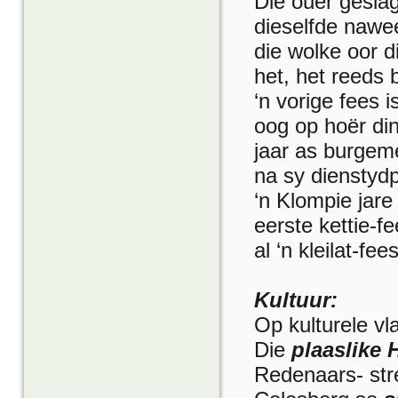
Die ouer geslag
dieselfde nawe
die wolke oor d
het, het reeds 
‘n vorige fees 
oog op hoër din
jaar as burgeme
na sy dienstydp
‘n Klompie jar
eerste kettie-f
al ‘n kleilat-fe
Kultuur:
Op kulturele vl
Die
plaaslike 
Redenaars- str